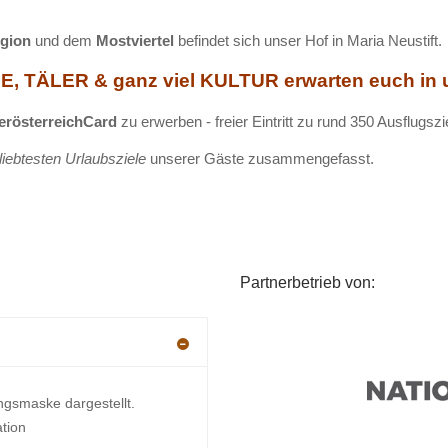
egion
und dem
Mostviertel
befindet sich unser Hof in Maria Neustift.
, TÄLER & ganz viel KULTUR erwarten euch in u
erösterreichCard
zu erwerben - freier Eintritt zu rund 350 Ausflugsz
liebtesten Urlaubsziele
unserer Gäste zusammengefasst.
Partnerbetrieb von:
ngsmaske dargestellt.
ation