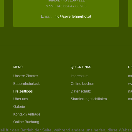
Telefon: +43 7250 / 222
Mobil: +43 664 47 88 903
Email:
info@seyerlehnerhof.at
MENÜ
QUICK LINKS
R
Unsere Zimmer
Impressum
mo
Bauernhofurlaub
Online buchen
ww
Freizeittipps
Datenschutz
na
Über uns
Stornierungsrichtlinien
mo
Galerie
Kontakt / Anfrage
Online Buchung
ell für den Betrieb der Seite, während andere uns helfen, diese Websi