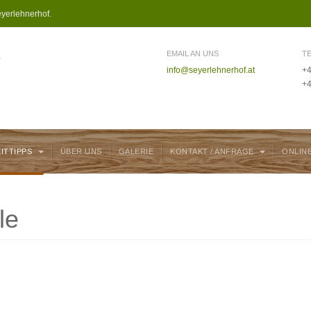
yerlehnerhof.
EMAIL AN UNS
T
info@seyerlehnerhof.at
+4
+4
EITTIPPS
ÜBER UNS
GALERIE
KONTAKT / ANFRAGE
ONLIN
le