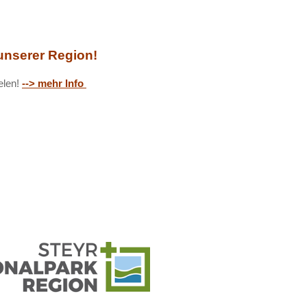
nserer Region!
ielen!
--> mehr Info