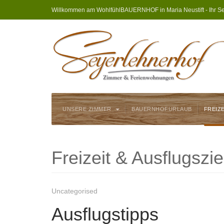
Willkommen am WohlfühlBAUERNHOF in Maria Neustift - Ihr Se
UNSERE ZIMMER
BAUERNHOFURLAUB
FREIZ
Freizeit & Ausflugszie
Uncategorised
Ausflugstipps