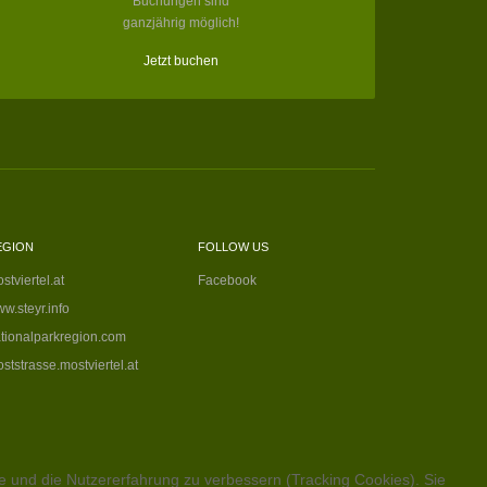
Buchungen sind
ganzjährig möglich!
Jetzt buchen
EGION
FOLLOW US
stviertel.at
Facebook
w.steyr.info
tionalparkregion.com
ststrasse.mostviertel.at
te und die Nutzererfahrung zu verbessern (Tracking Cookies). Sie