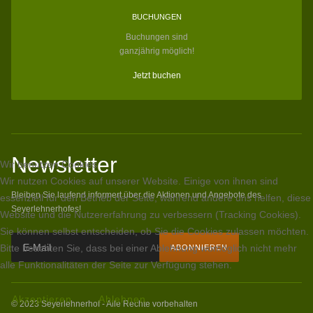
BUCHUNGEN
Buchungen sind
ganzjährig möglich!
Jetzt buchen
Newsletter
Wir benutzen Cookies
Wir nutzen Cookies auf unserer Website. Einige von ihnen sind
Bleiben Sie laufend informert über die Aktionen und Angebote des
essenziell für den Betrieb der Seite, während andere uns helfen, diese
Seyerlehnerhofes!
Website und die Nutzererfahrung zu verbessern (Tracking Cookies).
Sie können selbst entscheiden, ob Sie die Cookies zulassen möchten.
Bitte beachten Sie, dass bei einer Ablehnung womöglich nicht mehr
alle Funktionalitäten der Seite zur Verfügung stehen.
Akzeptieren
Ablehnen
© 2023 Seyerlehnerhof - Alle Rechte vorbehalten