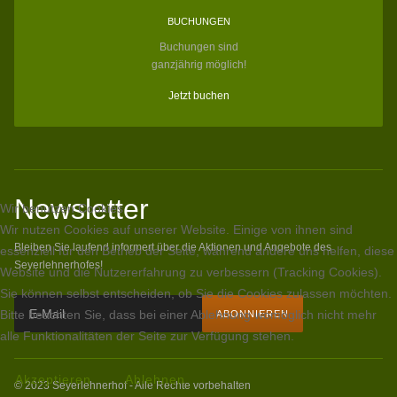
BUCHUNGEN
Buchungen sind
ganzjährig möglich!
Jetzt buchen
Newsletter
Wir benutzen Cookies
Wir nutzen Cookies auf unserer Website. Einige von ihnen sind
Bleiben Sie laufend informert über die Aktionen und Angebote des
essenziell für den Betrieb der Seite, während andere uns helfen, diese
Seyerlehnerhofes!
Website und die Nutzererfahrung zu verbessern (Tracking Cookies).
Sie können selbst entscheiden, ob Sie die Cookies zulassen möchten.
Bitte beachten Sie, dass bei einer Ablehnung womöglich nicht mehr
alle Funktionalitäten der Seite zur Verfügung stehen.
Akzeptieren
Ablehnen
© 2023 Seyerlehnerhof - Alle Rechte vorbehalten