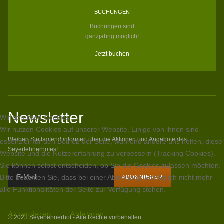
BUCHUNGEN
Buchungen sind
ganzjährig möglich!
Jetzt buchen
Newsletter
Wir benutzen Cookies
Wir nutzen Cookies auf unserer Website. Einige von ihnen sind
Bleiben Sie laufend informert über die Aktionen und Angebote des
essenziell für den Betrieb der Seite, während andere uns helfen, diese
Seyerlehnerhofes!
Website und die Nutzererfahrung zu verbessern (Tracking Cookies).
Sie können selbst entscheiden, ob Sie die Cookies zulassen möchten.
Bitte beachten Sie, dass bei einer Ablehnung womöglich nicht mehr
alle Funktionalitäten der Seite zur Verfügung stehen.
Akzeptieren
Ablehnen
© 2023 Seyerlehnerhof - Alle Rechte vorbehalten