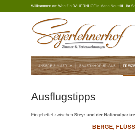
Willkommen am WohlfühlBAUERNHOF in Maria Neustift - Ihr Se
UNSERE ZIMMER
BAUERNHOFURLAUB
FREIZ
Ausflugstipps
Eingebettet zwischen
Steyr und der Nationalparkr
BERGE, FLÜSSE