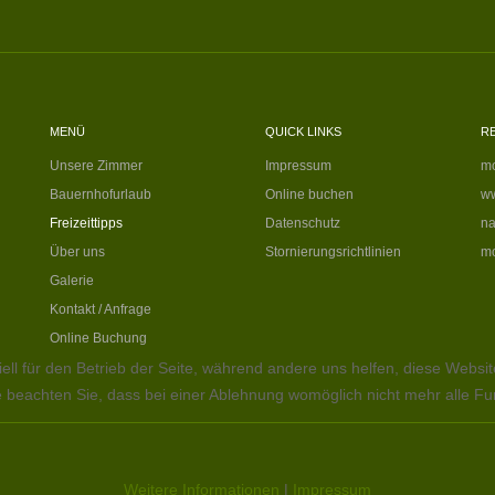
MENÜ
QUICK LINKS
R
Unsere Zimmer
Impressum
mo
Bauernhofurlaub
Online buchen
ww
Freizeittipps
Datenschutz
na
Über uns
Stornierungsrichtlinien
mo
Galerie
Kontakt / Anfrage
Online Buchung
ell für den Betrieb der Seite, während andere uns helfen, diese Websi
 beachten Sie, dass bei einer Ablehnung womöglich nicht mehr alle Fun
Weitere Informationen
|
Impressum