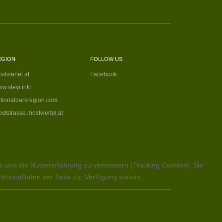
EGION
FOLLOW US
stviertel.at
Facebook
w.steyr.info
tionalparkregion.com
ststrasse.mostviertel.at
te und die Nutzererfahrung zu verbessern (Tracking Cookies). Sie
ktionalitäten der Seite zur Verfügung stehen.