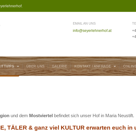
yerlehnerhof.
EMAIL AN UNS
T
info@seyerlehnerhof.at
+4
+4
EITTIPPS
ÜBER UNS
GALERIE
KONTAKT / ANFRAGE
ONLIN
egion
und dem
Mostviertel
befindet sich unser Hof in Maria Neustift.
, TÄLER & ganz viel KULTUR erwarten euch in u