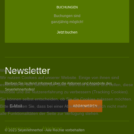
BUCHUNGEN
Buchungen sind
ganzjährig möglich!
Jetzt buchen
Newsletter
Wir benutzen Cookies
Wir nutzen Cookies auf unserer Website. Einige von ihnen sind
Bleiben Sie laufend informert über die Aktionen und Angebote des
essenziell für den Betrieb der Seite, während andere uns helfen, diese
Seyerlehnerhofes!
Website und die Nutzererfahrung zu verbessern (Tracking Cookies).
Sie können selbst entscheiden, ob Sie die Cookies zulassen möchten.
Bitte beachten Sie, dass bei einer Ablehnung womöglich nicht mehr
alle Funktionalitäten der Seite zur Verfügung stehen.
Akzeptieren
Ablehnen
© 2023 Seyerlehnerhof - Alle Rechte vorbehalten