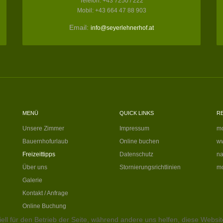
Telefon: +43 7250 / 222
Mobil: +43 664 47 88 903
Email:
info@seyerlehnerhof.at
MENÜ
QUICK LINKS
R
Unsere Zimmer
Impressum
mo
Bauernhofurlaub
Online buchen
ww
Freizeittipps
Datenschutz
na
Über uns
Stornierungsrichtlinien
mo
Galerie
Kontakt / Anfrage
Online Buchung
ell für den Betrieb der Seite, während andere uns helfen, diese Websi