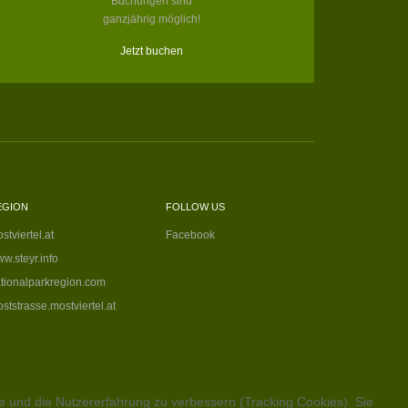
Buchungen sind
ganzjährig möglich!
Jetzt buchen
EGION
FOLLOW US
stviertel.at
Facebook
w.steyr.info
tionalparkregion.com
ststrasse.mostviertel.at
te und die Nutzererfahrung zu verbessern (Tracking Cookies). Sie