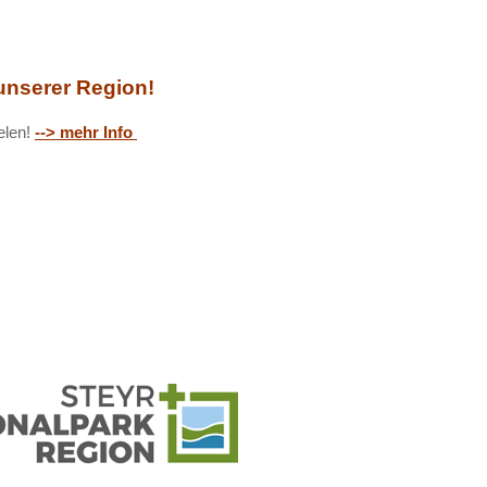
nserer Region!
ielen!
--> mehr Info