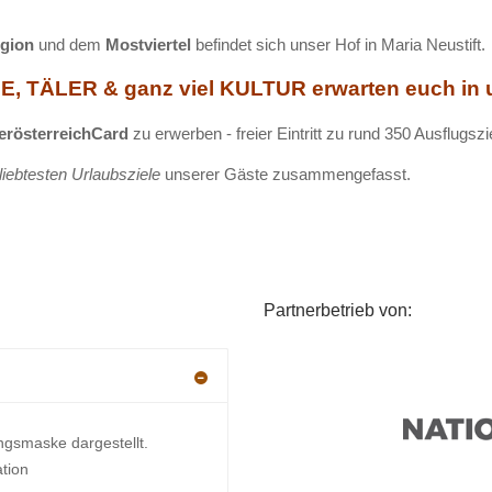
egion
und dem
Mostviertel
befindet sich unser Hof in Maria Neustift.
, TÄLER & ganz viel KULTUR erwarten euch in u
erösterreichCard
zu erwerben - freier Eintritt zu rund 350 Ausflugsz
liebtesten Urlaubsziele
unserer Gäste zusammengefasst.
Partnerbetrieb von:
ngsmaske dargestellt.
ation