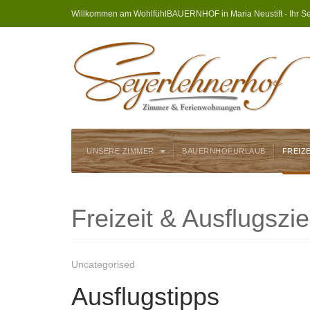
Willkommen am WohlfühlBAUERNHOF in Maria Neustift - Ihr Se
UNSERE ZIMMER
BAUERNHOFURLAUB
FREIZ
Freizeit & Ausflugszie
Uncategorised
Ausflugstipps