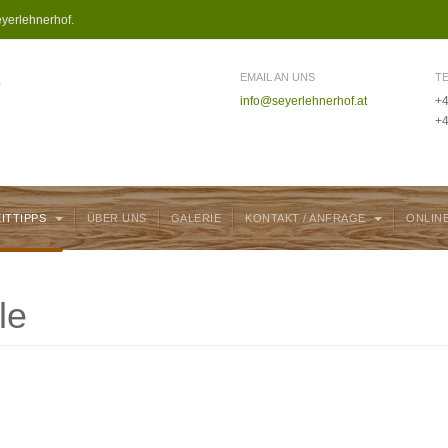
yerlehnerhof.
EMAIL AN UNS
T
info@seyerlehnerhof.at
+4
+4
EITTIPPS
ÜBER UNS
GALERIE
KONTAKT / ANFRAGE
ONLIN
le