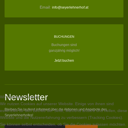
Email:
info@seyerlehnerhof.at
BUCHUNGEN
Buchungen sind
ganzjährig möglich!
Jetzt buchen
Newsletter
Wir benutzen Cookies
Wir nutzen Cookies auf unserer Website. Einige von ihnen sind
Bleiben Sie laufend informert über die Aktionen und Angebote des
essenziell für den Betrieb der Seite, während andere uns helfen, diese
Seyerlehnerhofes!
Website und die Nutzererfahrung zu verbessern (Tracking Cookies).
Sie können selbst entscheiden, ob Sie die Cookies zulassen möchten.