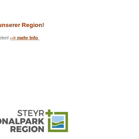
nserer Region!
ielen!
--> mehr Info