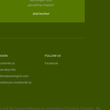
Buchungen sind
ganzjährig möglich!
Jetzt buchen
EGION
FOLLOW US
stviertel.at
Facebook
w.steyr.info
tionalparkregion.com
ststrasse.mostviertel.at
te und die Nutzererfahrung zu verbessern (Tracking Cookies). Sie