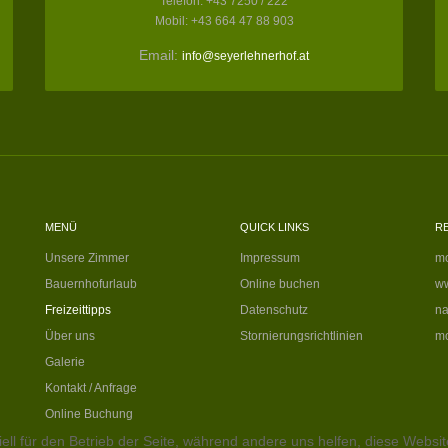
Telefon: +43 7250 / 222
Mobil: +43 664 47 88 903
Email:
info@seyerlehnerhof.at
MENÜ
QUICK LINKS
R
Unsere Zimmer
Impressum
mo
Bauernhofurlaub
Online buchen
ww
Freizeittipps
Datenschutz
na
Über uns
Stornierungsrichtlinien
mo
Galerie
Kontakt / Anfrage
Online Buchung
ell für den Betrieb der Seite, während andere uns helfen, diese Websi