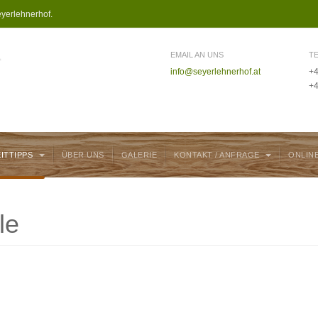
yerlehnerhof.
EMAIL AN UNS
T
info@seyerlehnerhof.at
+4
+4
EITTIPPS
ÜBER UNS
GALERIE
KONTAKT / ANFRAGE
ONLIN
le