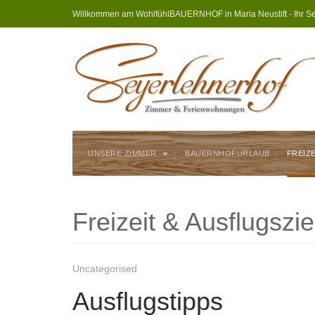
Willkommen am WohlfühlBAUERNHOF in Maria Neustift - Ihr Se
UNSERE ZIMMER
BAUERNHOFURLAUB
FREIZ
Freizeit & Ausflugszie
Uncategorised
Ausflugstipps