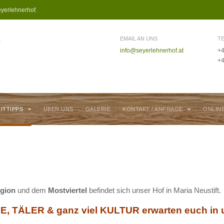
yerlehnerhof.
EMAIL AN UNS
T
info@seyerlehnerhof.at
+4
+4
EITTIPPS
ÜBER UNS
GALERIE
KONTAKT / ANFRAGE
ONLIN
egion
und dem
Mostviertel
befindet sich unser Hof in Maria Neustift.
, TÄLER & ganz viel KULTUR erwarten euch in u