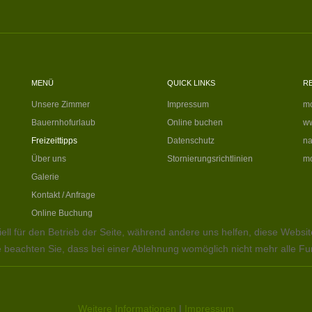
MENÜ
QUICK LINKS
R
Unsere Zimmer
Impressum
mo
Bauernhofurlaub
Online buchen
ww
Freizeittipps
Datenschutz
na
Über uns
Stornierungsrichtlinien
mo
Galerie
Kontakt / Anfrage
Online Buchung
ell für den Betrieb der Seite, während andere uns helfen, diese Websi
 beachten Sie, dass bei einer Ablehnung womöglich nicht mehr alle Fun
Weitere Informationen
|
Impressum