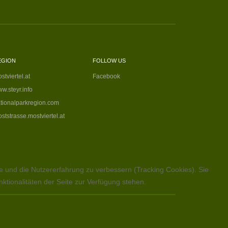
EGION
FOLLOW US
stviertel.at
Facebook
w.steyr.info
tionalparkregion.com
ststrasse.mostviertel.at
te und die Nutzererfahrung zu verbessern (Tracking Cookies). Sie
ktionalitäten der Seite zur Verfügung stehen.