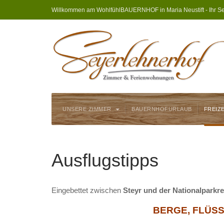
Willkommen am WohlfühlBAUERNHOF in Maria Neustift - Ihr Se
UNSERE ZIMMER
BAUERNHOFURLAUB
FREIZ
Ausflugstipps
Eingebettet zwischen
Steyr und der Nationalparkr
BERGE, FLÜSSE