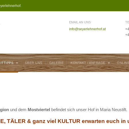
yerlehnerhof.
EMAIL AN UNS
T
info@seyerlehnerhof.at
+4
+4
EITTIPPS
ÜBER UNS
GALERIE
KONTAKT / ANFRAGE
ONLIN
egion
und dem
Mostviertel
befindet sich unser Hof in Maria Neustift.
, TÄLER & ganz viel KULTUR erwarten euch in u