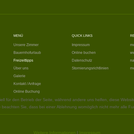
MENÜ
QUICK LINKS
R
Unsere Zimmer
Impressum
mo
Bauernhofurlaub
Online buchen
ww
Freizeittipps
Datenschutz
na
Über uns
Stornierungsrichtlinien
mo
Galerie
Kontakt / Anfrage
Online Buchung
ell für den Betrieb der Seite, während andere uns helfen, diese Websi
 beachten Sie, dass bei einer Ablehnung womöglich nicht mehr alle Fun
Weitere Informationen
|
Impressum