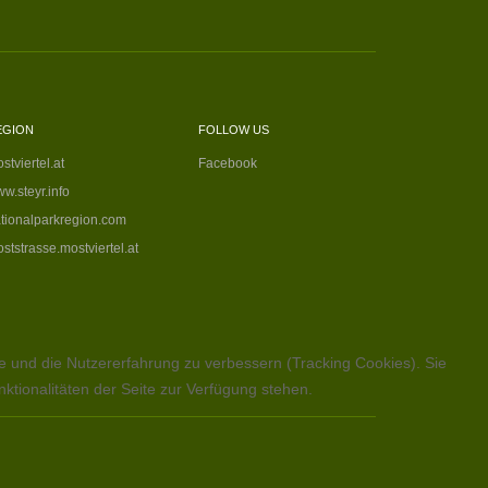
EGION
FOLLOW US
stviertel.at
Facebook
w.steyr.info
tionalparkregion.com
ststrasse.mostviertel.at
te und die Nutzererfahrung zu verbessern (Tracking Cookies). Sie
ktionalitäten der Seite zur Verfügung stehen.