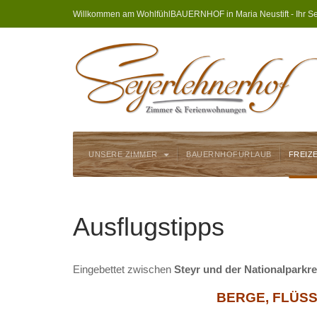
Willkommen am WohlfühlBAUERNHOF in Maria Neustift - Ihr Se
UNSERE ZIMMER
BAUERNHOFURLAUB
FREIZ
Ausflugstipps
Eingebettet zwischen
Steyr und der Nationalparkr
BERGE, FLÜSSE