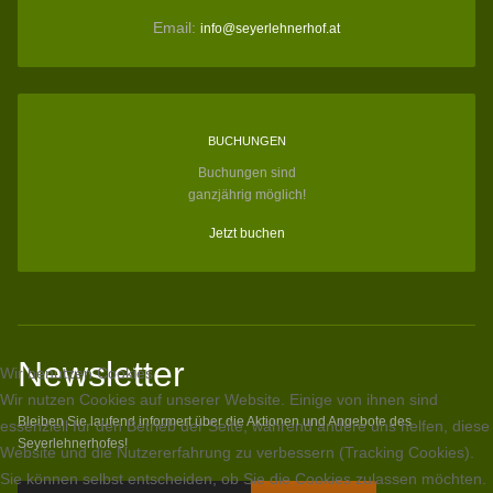
Email:
info@seyerlehnerhof.at
BUCHUNGEN
Buchungen sind
ganzjährig möglich!
Jetzt buchen
Newsletter
Wir benutzen Cookies
Wir nutzen Cookies auf unserer Website. Einige von ihnen sind
Bleiben Sie laufend informert über die Aktionen und Angebote des
essenziell für den Betrieb der Seite, während andere uns helfen, diese
Seyerlehnerhofes!
Website und die Nutzererfahrung zu verbessern (Tracking Cookies).
Sie können selbst entscheiden, ob Sie die Cookies zulassen möchten.