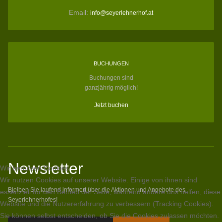
Email:
info@seyerlehnerhof.at
BUCHUNGEN
Buchungen sind
ganzjährig möglich!
Jetzt buchen
Newsletter
Wir benutzen Cookies
Wir nutzen Cookies auf unserer Website. Einige von ihnen sind
Bleiben Sie laufend informert über die Aktionen und Angebote des
essenziell für den Betrieb der Seite, während andere uns helfen, diese
Seyerlehnerhofes!
Website und die Nutzererfahrung zu verbessern (Tracking Cookies).
Sie können selbst entscheiden, ob Sie die Cookies zulassen möchten.