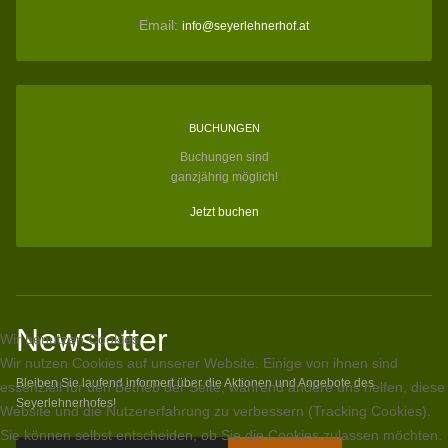
Email:
info@seyerlehnerhof.at
BUCHUNGEN
Buchungen sind
ganzjährig möglich!
Jetzt buchen
Newsletter
Wir benutzen Cookies
Wir nutzen Cookies auf unserer Website. Einige von ihnen sind
Bleiben Sie laufend informert über die Aktionen und Angebote des
essenziell für den Betrieb der Seite, während andere uns helfen, diese
Seyerlehnerhofes!
Website und die Nutzererfahrung zu verbessern (Tracking Cookies).
Sie können selbst entscheiden, ob Sie die Cookies zulassen möchten.