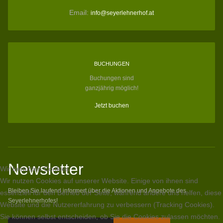
Email:
info@seyerlehnerhof.at
BUCHUNGEN
Buchungen sind
ganzjährig möglich!
Jetzt buchen
Newsletter
Wir benutzen Cookies
Wir nutzen Cookies auf unserer Website. Einige von ihnen sind
Bleiben Sie laufend informert über die Aktionen und Angebote des
essenziell für den Betrieb der Seite, während andere uns helfen, diese
Seyerlehnerhofes!
Website und die Nutzererfahrung zu verbessern (Tracking Cookies).
Sie können selbst entscheiden, ob Sie die Cookies zulassen möchten.